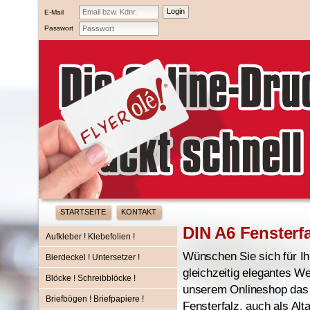
E-Mail
Passwort
STARTSEITE
KONTAKT
DIN A6 Fensterfa
Aufkleber ! Klebefolien !
Wünschen Sie sich für Ih
Bierdeckel ! Untersetzer !
gleichzeitig elegantes W
Blöcke ! Schreibblöcke !
unserem Onlineshop das 
Briefbögen ! Briefpapiere !
Fensterfalz, auch als Alta