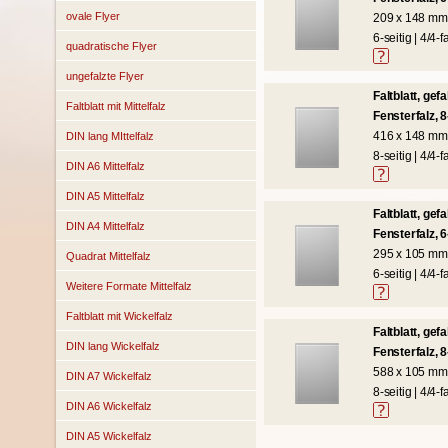
ovale Flyer
209 x 148 mm
6-seitig | 4/4-f
quadratische Flyer
ungefalzte Flyer
Faltblatt, gef
Faltblatt mit Mittelfalz
Fensterfalz, 8
416 x 148 mm
DIN lang MIttelfalz
8-seitig | 4/4-f
DIN A6 Mittelfalz
DIN A5 Mittelfalz
Faltblatt, gef
DIN A4 Mittelfalz
Fensterfalz, 6
295 x 105 mm
Quadrat Mittelfalz
6-seitig | 4/4-f
Weitere Formate Mittelfalz
Faltblatt mit Wickelfalz
Faltblatt, gef
DIN lang Wickelfalz
Fensterfalz, 8
588 x 105 mm
DIN A7 Wickelfalz
8-seitig | 4/4-f
DIN A6 Wickelfalz
DIN A5 Wickelfalz