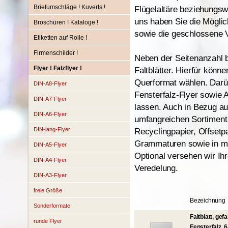
Briefumschläge ! Kuverts !
Flügelaltäre beziehungsw
uns haben Sie die Möglic
Broschüren ! Kataloge !
sowie die geschlossene V
Etiketten auf Rolle !
Firmenschilder !
Neben der Seitenanzahl 
Flyer ! Falzflyer !
Faltblätter. Hierfür kön
Querformat wählen. Darü
DIN-A8-Flyer
Fensterfalz-Flyer sowie A
DIN-A7-Flyer
lassen. Auch in Bezug au
DIN-A6-Flyer
umfangreichen Sortiment
DIN-lang-Flyer
Recyclingpapier, Offsetpa
Grammaturen sowie in ma
DIN-A5-Flyer
Optional versehen wir Ih
DIN-A4-Flyer
Veredelung.
DIN-A3-Flyer
freie Größe
Bezeichnung
Sonderformate
Faltblatt, gef
runde Flyer
Fensterfalz, 6